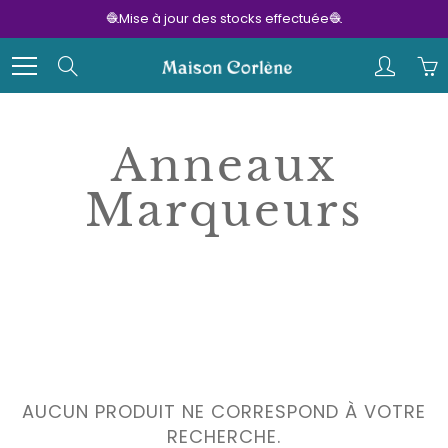
Skip
🧶Mise à jour des stocks effectuée🧶
to
Content
Search
Anneaux
Marqueurs
AUCUN PRODUIT NE CORRESPOND À VOTRE
RECHERCHE.