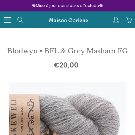
Skip
🧶Mise à jour des stocks effectuée🧶
to
Content
Search
Blodwyn • BFL & Grey Masham FG
€20,00