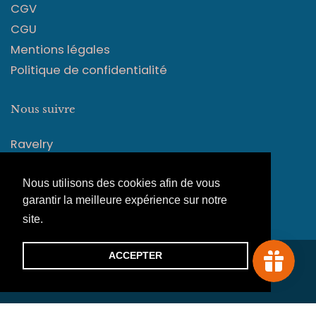
CGV
CGU
Mentions légales
Politique de confidentialité
Nous suivre
Ravelry
Instagram
Facebook
Nous utilisons des cookies afin de vous
garantir la meilleure expérience sur notre
site.
En savoir plus
ACCEPTER
© 2026
maison Corlène
|
Tout droits réservés. Site
créé par Guillaume Pressensé