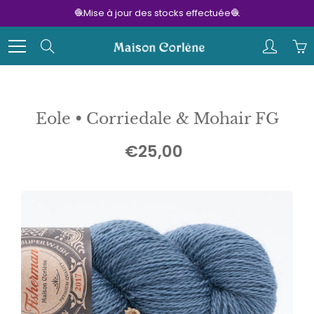
Skip
🧶Mise à jour des stocks effectuée🧶
to
Content
Search
Eole • Corriedale & Mohair FG
€25,00