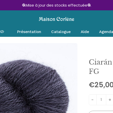
🧶Mise à jour des stocks effectuée🧶
Présentation
Catalogue
Aide
Agend
Ciarán
FG
€25,0
-
+