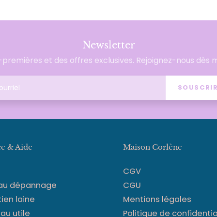
Newsletter
premières et des offres exclusives. Rejoignez-nous dès 
SOUSCRI
ce & Aide
Maison Corlène
CGV
 au dépannage
CGU
tien laine
Mentions légales
au utile
Politique de confidentia