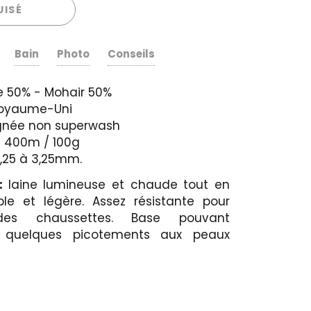
UISÉ
Bain
Photo
Conseils
le 50% - Mohair 50%
 Royaume-Uni
ignée non superwash
G 400m / 100g
 2,25 à 3,25mm.
s:
laine lumineuse et chaude tout en
le et légère. Assez résistante pour
 des chaussettes. Base pouvant
 quelques picotements aux peaux