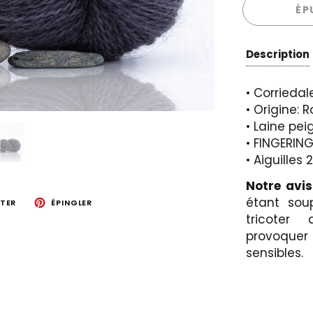
ÉP
Description
• Corrieda
• Origine:
• Laine pe
• FINGERIN
• Aiguilles
Notre avi
étant soup
TER
ÉPINGLER
tricoter
provoquer
sensibles.