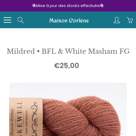
Skip
🧶Mise à jour des stocks effectuée🧶
to
Content
Search
Mildred • BFL & White Masham FG
€25,00