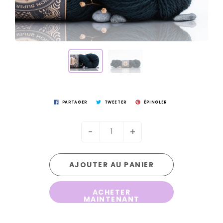
PARTAGER
TWEETER
ÉPINGLER
-
+
AJOUTER AU PANIER
ACHETER
MAINTENANT