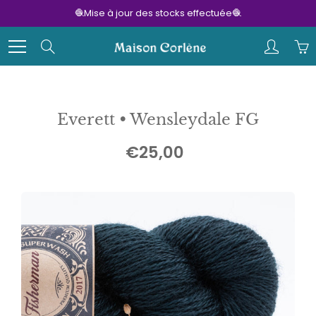
Skip
🧶Mise à jour des stocks effectuée🧶
to
Content
Search
Everett • Wensleydale FG
€25,00