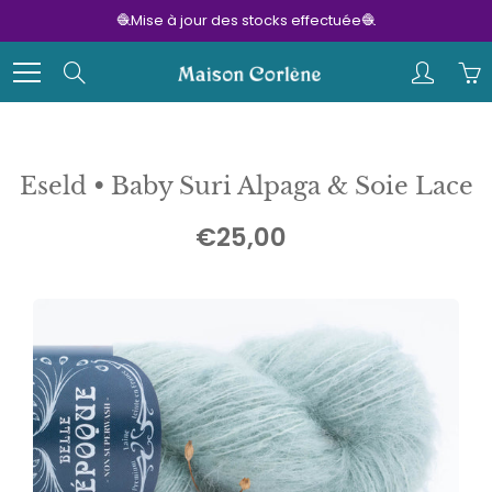
Skip
🧶Mise à jour des stocks effectuée🧶
to
Content
Search
Eseld • Baby Suri Alpaga & Soie Lace
€25,00