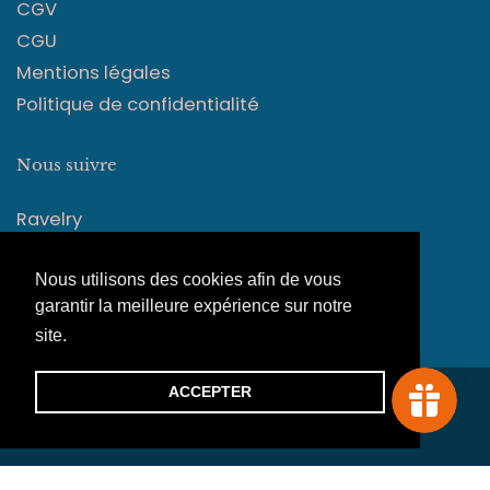
CGV
CGU
Mentions légales
Politique de confidentialité
Nous suivre
Ravelry
Instagram
Facebook
Nous utilisons des cookies afin de vous
garantir la meilleure expérience sur notre
site.
En savoir plus
ACCEPTER
© 2026
maison Corlène
|
Tout droits réservés. Site
créé par Guillaume Pressensé