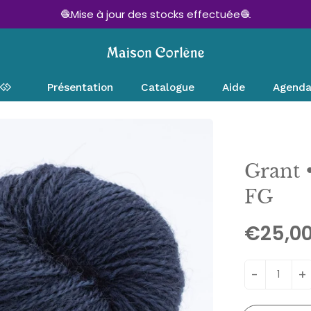
🧶Mise à jour des stocks effectuée🧶
Présentation
Catalogue
Aide
Agend
Grant 
FG
€25,0
-
+