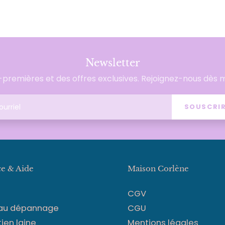
Newsletter
premières et des offres exclusives. Rejoignez-nous dès 
SOUSCRI
ce & Aide
Maison Corlène
CGV
 au dépannage
CGU
tien laine
Mentions légales