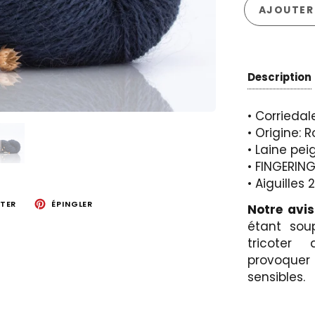
AJOUTER 
Description
• Corrieda
• Origine:
• Laine pe
• FINGERIN
• Aiguilles
TER
ÉPINGLER
Notre avi
étant soup
tricoter
provoquer
sensibles.